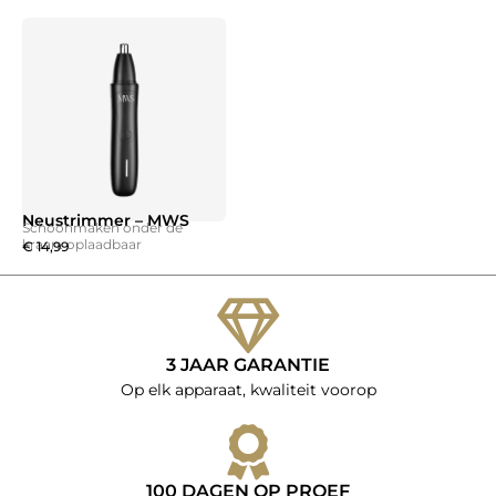
€ 29,99.
€ 24,99.
was:
is:
€ 19,99.
€ 9,99.
Neustrimmer – MWS
Schoonmaken onder de
kraan. oplaadbaar
€
14,99
3 JAAR GARANTIE
Op elk apparaat, kwaliteit voorop
100 DAGEN OP PROEF