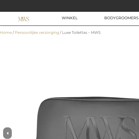
Ga
naar
de
WINKEL
BODYGROOMERS
inhoud
Home
/
Persoonlijke verzorging
/ Luxe Toilettas – MWS