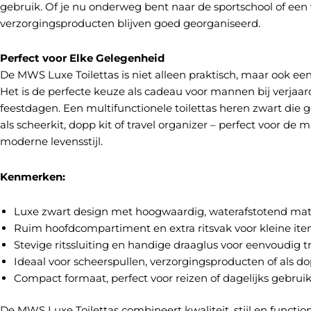
gebruik. Of je nu onderweg bent naar de sportschool of ee
verzorgingsproducten blijven goed georganiseerd.
Perfect voor Elke Gelegenheid
De MWS Luxe Toilettas is niet alleen praktisch, maar ook een s
Het is de perfecte keuze als cadeau voor mannen bij verjaa
feestdagen. Een multifunctionele toilettas heren zwart die
als scheerkit, dopp kit of travel organizer – perfect voor de
moderne levensstijl.
Kenmerken:
Luxe zwart design met hoogwaardig, waterafstotend mat
Ruim hoofdcompartiment en extra ritsvak voor kleine it
Stevige ritssluiting en handige draaglus voor eenvoudig t
Ideaal voor scheerspullen, verzorgingsproducten of als do
Compact formaat, perfect voor reizen of dagelijks gebrui
De MWS Luxe Toilettas combineert kwaliteit, stijl en functiona