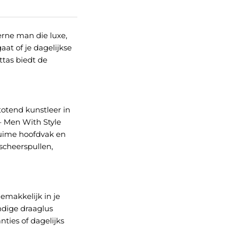
rne man die luxe,
gaat of je dagelijkse
ttas biedt de
totend kunstleer in
 – Men With Style
t ruime hoofdvak en
 scheerspullen,
emakkelijk in je
andige draaglus
nties of dagelijks