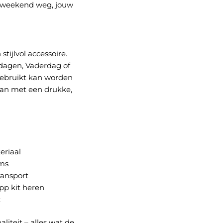
n weekend weg, jouw
tijlvol accessoire.
rdagen, Vaderdag of
 gebruikt kan worden
 man met een drukke,
eriaal
ems
ransport
pp kit heren
k
liteit – alles wat de