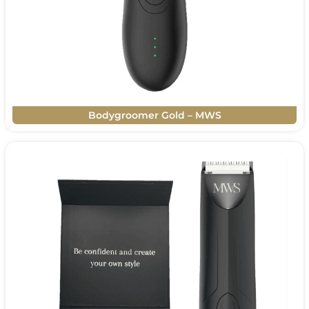
Bodygroomer Gold – MWS