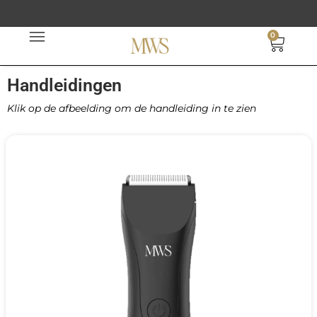
Ga
naar
0
Wink
de
inhoud
Handleidingen
Klik op de afbeelding om de handleiding in te zien