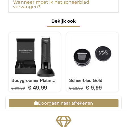
Wanneer moet ik het scheerblad
vervangen?
Bekijk ook
Bodygroomer Platinum...
Scheerblad Gold
€
49,99
€
9,99
€
69,99
€
12,99
Oorspronkelijke
Huidige
Oorspronkelijk
Huidige
prijs
prijs
prijs
prijs
Doorgaan naar afrekenen
was:
is:
was:
is:
€ 69,99.
€ 49,99.
€ 12,99.
€ 9,99.