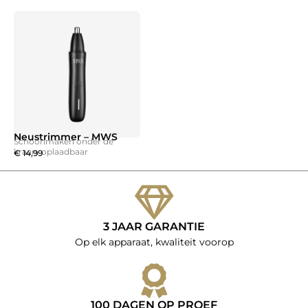
€ 29,99.
€ 24,99.
was:
is:
€ 19,99.
€ 9,99.
Neustrimmer – MWS
Schoonmaken onder de
kraan. oplaadbaar
€
14,99
3 JAAR GARANTIE
Op elk apparaat, kwaliteit voorop
100 DAGEN OP PROEF