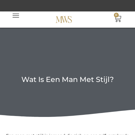
Ga
naar
0
Wink
de
inhoud
Wat Is Een Man Met Stijl?