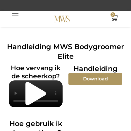
Ga
naar
0
Wink
de
inhoud
Handleiding MWS Bodygroomer
Elite
Hoe vervang ik
Handleiding
de scheerkop?
Download
Play
Video
Hoe gebruik ik